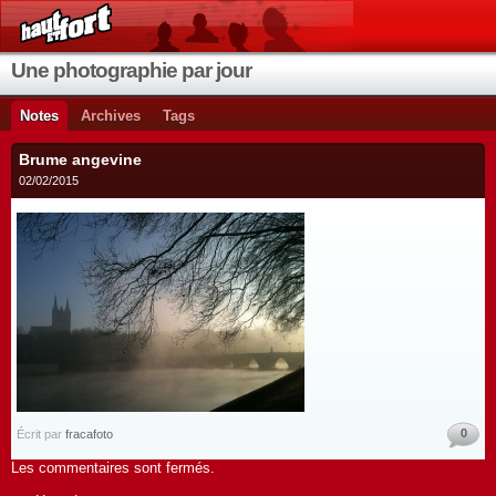
Une photographie par jour
Notes
Archives
Tags
Brume angevine
02/02/2015
0
Écrit par
fracafoto
Les commentaires sont fermés.