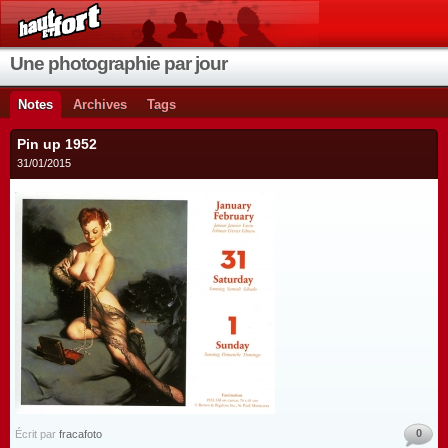
Une photographie par jour
Notes
Archives
Tags
Pin up 1952
31/01/2015
0
Écrit par
fracafoto