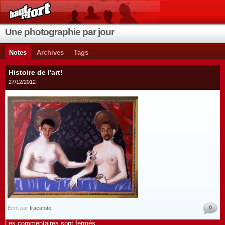
Une photographie par jour
Notes
Archives
Tags
Histoire de l'art!
27/12/2012
0
Écrit par
fracafoto
Les commentaires sont fermés.